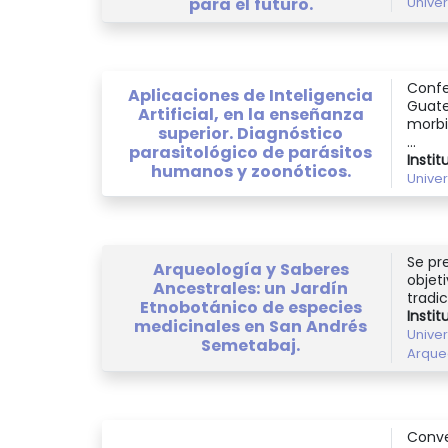
para el futuro.
Unive
Confe
Aplicaciones de Inteligencia
Guate
Artificial, en la enseñanza
morbi
superior. Diagnóstico
...
parasitológico de parásitos
Instit
humanos y zoonóticos.
Unive
Se pr
Arqueología y Saberes
objet
Ancestrales: un Jardín
tradic
Etnobotánico de especies
Instit
medicinales en San Andrés
Unive
Semetabaj.
Arqueo
Conve