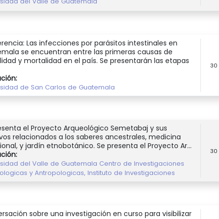
rsidad del Valle de Guatemala
rencia: Las infecciones por parásitos intestinales en
mala se encuentran entre las primeras causas de
lidad y mortalidad en el país. Se presentarán las etapas
30
ución:
rsidad de San Carlos de Guatemala
esenta el Proyecto Arqueológico Semetabaj y sus
ivos relacionados a los saberes ancestrales, medicina
ional, y jardín etnobotánico. Se presenta el Proyecto Ar...
30
ución:
rsidad del Valle de Guatemala Centro de Investigaciones
logicas y Antropologicas, Instituto de Investigaciones
rsación sobre una investigación en curso para visibilizar