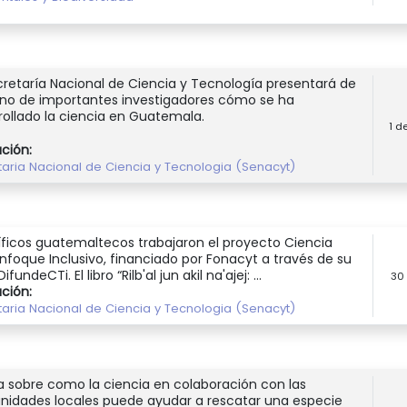
cretaría Nacional de Ciencia y Tecnología presentará de
no de importantes investigadores cómo se ha
rollado la ciencia en Guatemala.
1 d
ución:
taria Nacional de Ciencia y Tecnologia (Senacyt)
íficos guatemaltecos trabajaron el proyecto Ciencia
nfoque Inclusivo, financiado por Fonacyt a través de su
ifundeCTi. El libro “Rilb'al jun akil na'ajej: ...
30
ución:
taria Nacional de Ciencia y Tecnologia (Senacyt)
a sobre como la ciencia en colaboración con las
idades locales puede ayudar a rescatar una especie