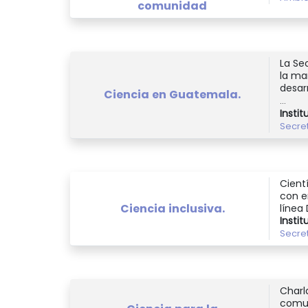
comunidad
La Se
la ma
desar
Ciencia en Guatemala.
...
Instit
Secre
Cient
con e
Ciencia inclusiva.
línea D
Instit
Secre
Charl
comun