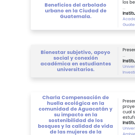
los b
Beneficios del arbolado
...
urbano en la Ciudad de
Instit
Guatemala.
Acade
Guat
Prese
Bienestar subjetivo, apoyo
...
social y conexión
Instit
académica en estudiantes
Unive
universitarios.
Invest
Charla Compensación de
Prese
huella ecológica en la
proye
comunidad de Aguacatán y
cual 
su impacto en la
estufa
sostenibilidad de los
Instit
bosques y la calidad de vida
Unive
de las mujeres de la
Ambie