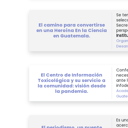
Se te
selec
El camino para convertirse
Secre
en una Heroína En la Ciencia
perspe
Instit
en Guatemala.
Organ
Desar
Confe
El Centro de Información
neces
Toxicológica y su servicio a
ante 
la comunidad: visión desde
infod
la pandemia.
Acade
Guat
Es un
acerc
El periodismo, un puente