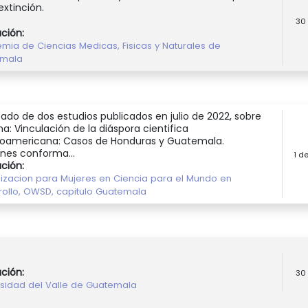
extinción.
30
ución:
mia de Ciencias Medicas, Fisicas y Naturales de
emala
tado de dos estudios publicados en julio de 2022, sobre
ma: Vinculación de la diáspora cientifica
oamericana: Casos de Honduras y Guatemala.
nes conforma...
1 d
ución:
izacion para Mujeres en Ciencia para el Mundo en
rollo, OWSD, capitulo Guatemala
ución:
30
rsidad del Valle de Guatemala