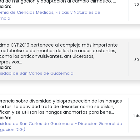
a de mitigación y adaptación al cambio climático. ...
30
ución:
mia de Ciencias Medicas, Fisicas y Naturales de
emala
zima CYP2C19 pertenece al complejo más importante
 metabolismo de muchos de los fármacos existentes,
 como los anticonvulsivantes, antiulcerosos,
30
presivos...
ución:
rsidad de San Carlos de Guatemala
rencia sobre diversidad y bioprospección de los hongos
rfos. La actividad trata de describir como se aíslan,
ifican y se utilizan los hongos anamorfos para bene...
1 d
ución:
rsidad de San Carlos de Guatemala - Direccion General de
igacion DIGI)