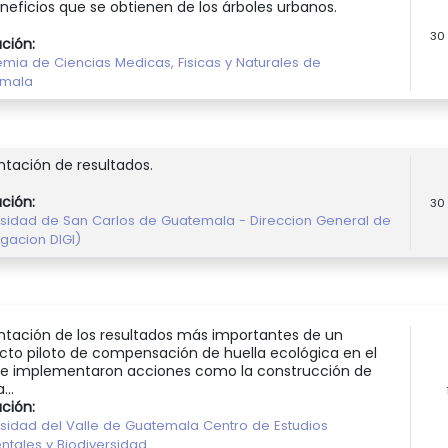
eneficios que se obtienen de los árboles urbanos.
30
ución:
mia de Ciencias Medicas, Fisicas y Naturales de
emala
ntación de resultados.
ución:
30
rsidad de San Carlos de Guatemala - Direccion General de
igacion DIGI)
ntación de los resultados más importantes de un
cto piloto de compensación de huella ecológica en el
se implementaron acciones como la construcción de
...
ución:
rsidad del Valle de Guatemala Centro de Estudios
ntales y Biodiversidad