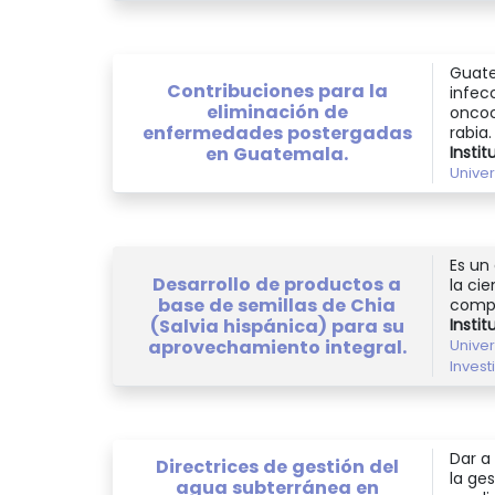
Guate
Contribuciones para la
infec
eliminación de
oncoc
enfermedades postergadas
rabia.
Instit
en Guatemala.
Unive
Es un
Desarrollo de productos a
la ci
base de semillas de Chia
compa
(Salvia hispánica) para su
Instit
aprovechamiento integral.
Unive
Invest
Dar a
Directrices de gestión del
la ge
agua subterránea en