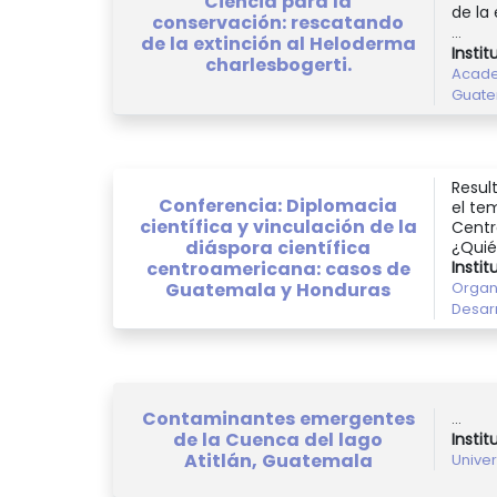
Ciencia para la
de la 
conservación: rescatando
...
de la extinción al Heloderma
Instit
charlesbogerti.
Acade
Guat
Resul
Conferencia: Diplomacia
el te
científica y vinculación de la
Centr
diáspora científica
¿Quié
Instit
centroamericana: casos de
Organ
Guatemala y Honduras
Desar
Contaminantes emergentes
...
de la Cuenca del lago
Instit
Atitlán, Guatemala
Unive