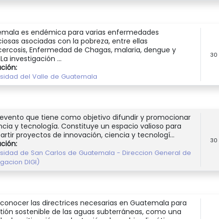
mala es endémica para varias enfermedades
ciosas asociadas con la pobreza, entre ellas
ercosis, Enfermedad de Chagas, malaria, dengue y
30
 La investigación ...
ución:
rsidad del Valle de Guatemala
 evento que tiene como objetivo difundir y promocionar
encia y tecnología. Constituye un espacio valioso para
rtir proyectos de innovación, ciencia y tecnologí...
30
ución:
rsidad de San Carlos de Guatemala - Direccion General de
igacion DIGI)
 conocer las directrices necesarias en Guatemala para
stión sostenible de las aguas subterráneas, como una