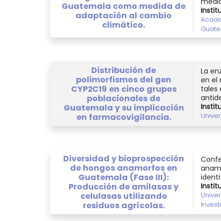
medid
Guatemala como medida de
Instit
adaptación al cambio
Acade
climático.
Guat
Distribución de
La en
polimorfismos del gen
en el
CYP2C19 en cinco grupos
tales
poblacionales de
antide
Instit
Guatemala y su implicación
Unive
en farmacovigilancia.
Diversidad y bioprospección
Confe
de hongos anamorfos en
anamo
Guatemala (Fase III):
ident
Producción de amilasas y
Instit
celulasas utilizando
Unive
residuos agrícolas.
Invest