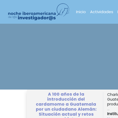
Inicio
Actividades
A 100 años de la
Charl
introducción del
Guate
cardamomo a Guatemala
produ
por un ciudadano Alemán:
...
Situación actual y retos
Instit