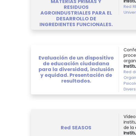
MATERIAS PRIMAS Y
Instit
RESIDUOS
Red R
AGROINDUSTRIALES PARA EL
Unive
DESARROLLO DE
INGREDIENTES FUNCIONALES.
Confe
proce
Evaluación de un dispositivo
organ
de educación ciudadana
Instit
para la diversidad, inclusión
Red d
y equidad. Presentación de
Organi
resultados.
Psico
Diver
Vídeo
insti
Red SEASOS
de la 
Instit