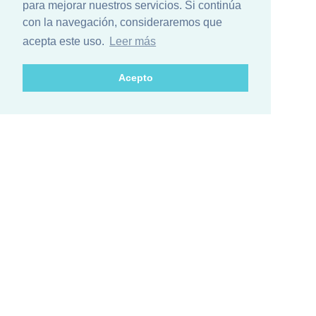
para mejorar nuestros servicios. Si continúa
con la navegación, consideraremos que
acepta este uso.
Leer más
Acepto
¿Está list@ para el mayor encuentro
de ciencia de Iberoamérica?
Conozca el calendario de actividades de los países
participantes