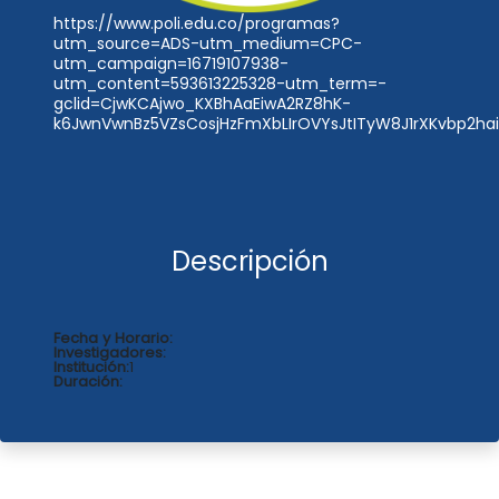
https://www.poli.edu.co/programas?
utm_source=ADS-utm_medium=CPC-
utm_campaign=16719107938-
utm_content=593613225328-utm_term=-
gclid=CjwKCAjwo_KXBhAaEiwA2RZ8hK-
k6JwnVwnBz5VZsCosjHzFmXbLIrOVYsJtITyW8J1rXKvbp2h
Descripción
Fecha y Horario:
Investigadores:
Institución:
1
Duración: