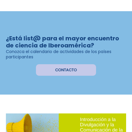
¿Está list@ para el mayor encuentro
de ciencia de Iberoamérica?
Conozca el calendario de actividades de los países
participantes
CONTACTO