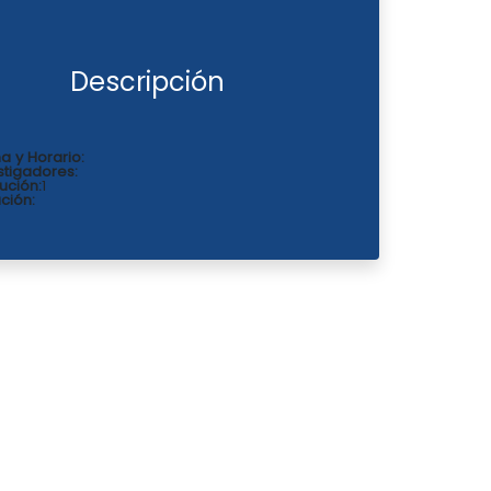
Descripción
a y Horario:
stigadores:
tución:
1
ción: