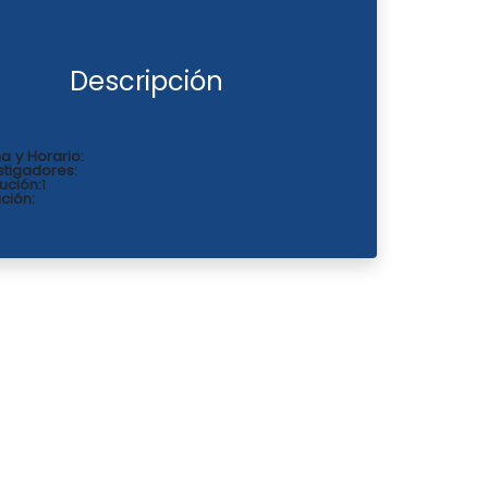
Descripción
a y Horario:
stigadores:
tución:
1
ción: