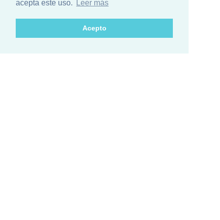
acepta este uso.
Leer más
Acepto
¿Está list@ para el mayor encuentro
de ciencia de Iberoamérica?
Conozca el calendario de actividades de los países
participantes
CONTACTO