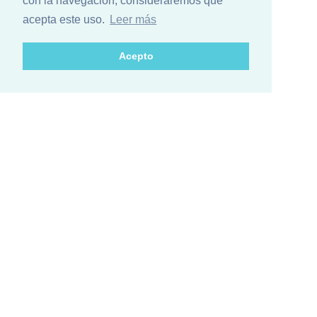
con la navegación, consideraremos que
acepta este uso.
Leer más
Acepto
¿Está list@ para el mayor encuentro
de ciencia de Iberoamérica?
Conozca el calendario de actividades de los países
participantes
CONTACTO