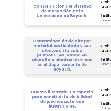
Graba
Consolidación del Sistema
la uni
de Innovación de la
...
Universidad de Boyacá.
Instit
Unive
Contaminación de aire por
material particulado y sus
Graba
efectos en la salud
la uni
pulmonar en población
...
aledaña a plantas térmicas
Instit
en el departamento de
Unive
Boyacá.
Graba
Cuento ilustrado, un espacio
la uni
para construir la visibilidad
...
de jóvenes autores e
Instit
ilustradores.
Polit