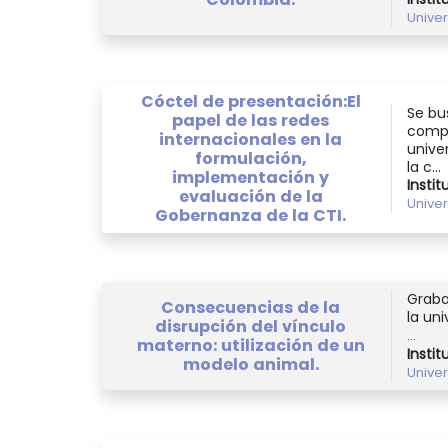
Unive
Cóctel de presentación:El
Se bu
papel de las redes
compa
internacionales en la
univer
formulación,
la c...
implementación y
Instit
evaluación de la
Unive
Gobernanza de la CTI.
Graba
Consecuencias de la
la uni
disrupción del vínculo
...
materno: utilización de un
Instit
modelo animal.
Unive