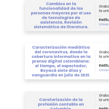
Cambios en la
Graba
funcionalidad de las
la uni
personas mayores por el uso
...
de tecnologías de
Instit
asistencia. Revisión
Unive
sistemática de literatura.
Caracterización mediática
del coronavirus, desde la
Graba
cobertura informativa en la
la uni
prensa digital colombiana:
...
el tiempo, el espectador,
Instit
Boyacá siete días y
Unive
vanguardia en julio de 2021.
Graba
Caraterización de la
la uni
profesión contable en
...
Colombia.
Instit