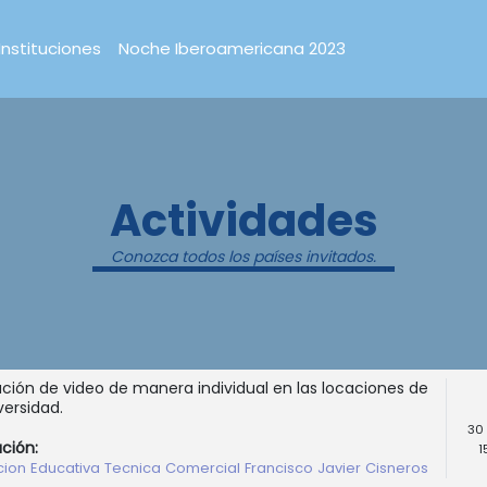
Instituciones
Noche Iberoamericana 2023
Actividades
Conozca todos los países invitados.
ción de video de manera individual en las locaciones de
versidad.
30
ución:
1
ucion Educativa Tecnica Comercial Francisco Javier Cisneros