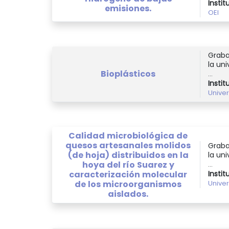
Instit
emisiones.
OEI
Graba
la uni
Bioplásticos
...
Instit
Unive
Calidad microbiológica de
quesos artesanales molidos
Graba
(de hoja) distribuidos en la
la uni
hoya del río Suarez y
...
caracterización molecular
Instit
de los microorganismos
Unive
aislados.