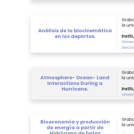
Graba
la uni
Análisis de la biocinemática
...
en los deportes.
Instit
Unive
Secci
Graba
Atmosphere- Ocean- Land
la uni
Interactions During a
...
Hurricane.
Instit
Unive
Graba
Bioeconomía y producción
la uni
de energía a partir de
...
Hidrógeno de bajas