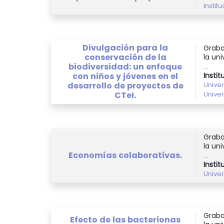
Instit
Divulgación para la
Graba
conservación de la
la uni
biodiversidad: un enfoque
...
con niños y jóvenes en el
Instit
desarrollo de proyectos de
Unive
CTeI.
Unive
Graba
la uni
Economías colaborativas.
...
Instit
Unive
Graba
Efecto de las bacterionas