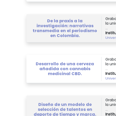
Graba
De la praxis a la
la uni
investigación: narrativas
...
transmedia en el periodismo
Instit
en Colombia.
Unive
Graba
Desarrollo de una cerveza
la uni
añadida con cannabis
...
medicinal CBD.
Instit
Unive
Graba
Diseño de un modelo de
la uni
selección de talentos en
...
deporte de tiempo y marca.
Instit